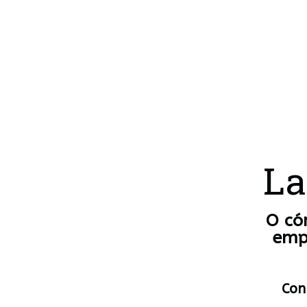
La
O có
empr
Con