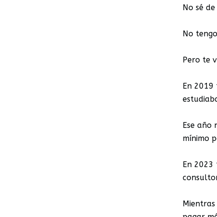
No sé de
No tengo
Pero te v
En 2019 
estudiab
Ese año n
mínimo p
En 2023 
consultor
Mientras 
pagar má