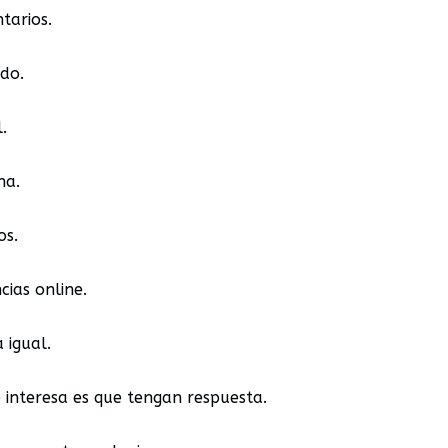
tarios.
ado.
.
na.
os.
cias online.
a igual.
 interesa es que tengan respuesta.