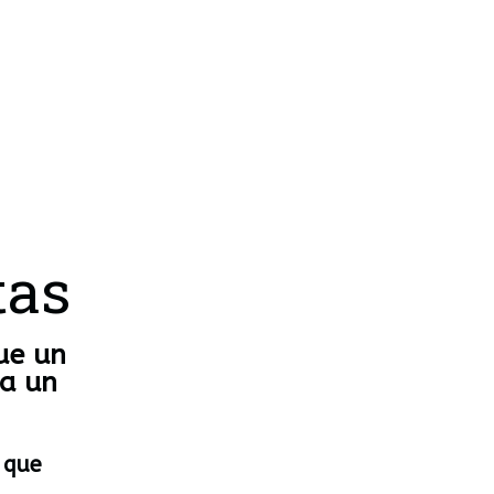
tas
ue un
 a un
 que