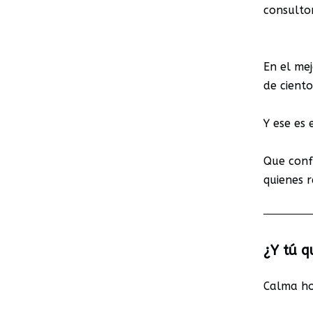
consulto
En el me
de ciento
Y ese es 
Que conf
quienes 
¿Y tú q
Calma h