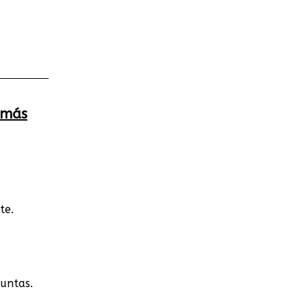
 más
te.
untas.