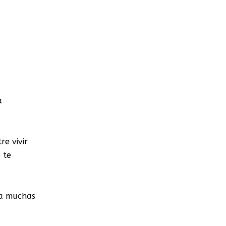
a
re vivir
 te
 a muchas