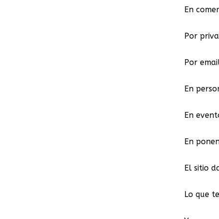
En comen
Por priv
Por email
En perso
En event
En ponen
El sitio d
Lo que te