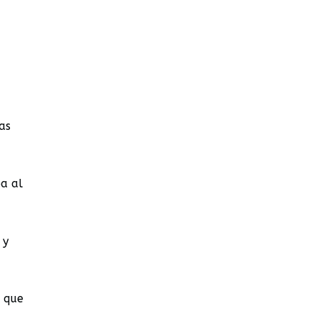
as
ba al
 y
r que