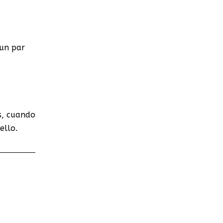
 un par
s, cuando
ello.