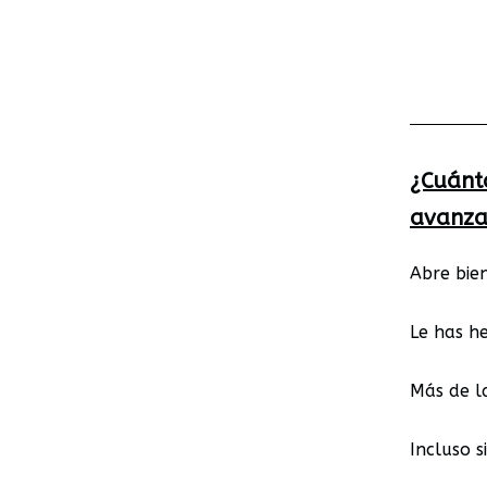
¿Cuánt
avanza
Abre bien
Le has h
Más de l
Incluso 