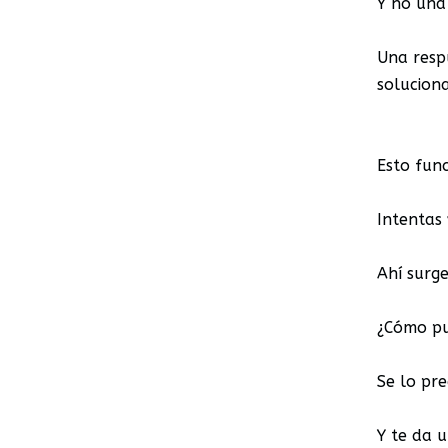
Y no una
Una resp
solucion
Esto func
Intentas
Ahí surg
¿Cómo pu
Se lo pre
Y te da 